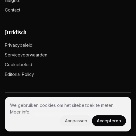
Insights
Contact
Juridisch
Privacybeleid
Servicevoorwaarden
Cookiebeleid
Editorial Policy
©
2026
Matthieu Pesesse.
Alle rechten voorbehouden.
We gebruiken cookies om het sitebezoek te meten.
Meer info
.
Ontworpen & ontwikkeld met
Anthropic
Aanpassen
Accepteren