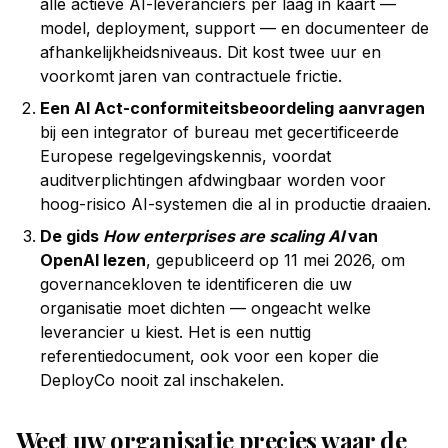
alle actieve AI-leveranciers per laag in kaart —
model, deployment, support — en documenteer de
afhankelijkheidsniveaus. Dit kost twee uur en
voorkomt jaren van contractuele frictie.
Een AI Act-conformiteitsbeoordeling aanvragen
bij een integrator of bureau met gecertificeerde
Europese regelgevingskennis, voordat
auditverplichtingen afdwingbaar worden voor
hoog-risico AI-systemen die al in productie draaien.
De gids
How enterprises are scaling AI
van
OpenAI lezen
, gepubliceerd op 11 mei 2026, om
governancekloven te identificeren die uw
organisatie moet dichten — ongeacht welke
leverancier u kiest. Het is een nuttig
referentiedocument, ook voor een koper die
DeployCo nooit zal inschakelen.
Weet uw organisatie precies waar de